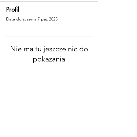
Profil
Data dołączenia 7 paź 2025
Nie ma tu jeszcze nic do
pokazania
Gdy ten użytkownik doda informacje o
sobie, zobaczysz je tutaj.
© 2035 Maggie Louise.
Obsługiwane i zabezpieczone